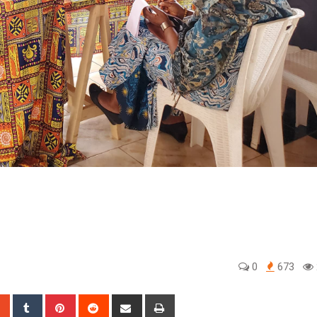
0
673
sapp
StumbleUpon
Tumblr
Pinterest
Reddit
Share
Print