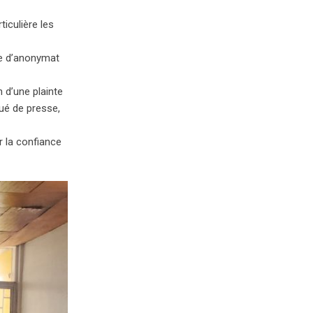
iculière les
use d’anonymat
n d’une plainte
ué de presse,
r la confiance