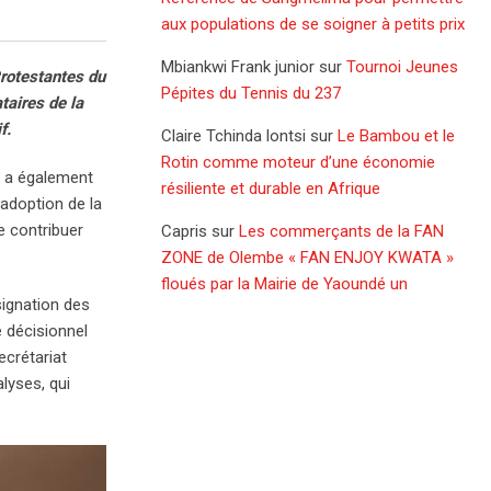
aux populations de se soigner à petits prix
Mbiankwi Frank junior
sur
Tournoi Jeunes
Protestantes du
Pépites du Tennis du 237
taires de la
f.
Claire Tchinda lontsi
sur
Le Bambou et le
Rotin comme moteur d’une économie
le a également
résiliente et durable en Afrique
’adoption de la
e contribuer
Capris
sur
Les commerçants de la FAN
ZONE de Olembe « FAN ENJOY KWATA »
floués par la Mairie de Yaoundé un
signation des
e décisionnel
ecrétariat
lyses, qui