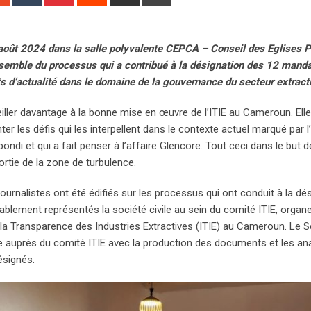
via
Email
 août 2024 dans la salle polyvalente CEPCA – Conseil des Eglises 
ensemble du processus qui a contribué à la désignation des 12 manda
ets d’actualité dans le domaine de la gouvernance du secteur extracti
veiller davantage à la bonne mise en œuvre de l’ITIE au Cameroun. El
ter les défis qui les interpellent dans le contexte actuel marqué par l
ndi et qui a fait penser à l’affaire Glencore. Tout ceci dans le but d
ortie de la zone de turbulence.
journalistes ont été édifiés sur les processus qui ont conduit à la dé
lablement représentés la société civile au sein du comité ITIE, organ
ur la Transparence des Industries Extractives (ITIE) au Cameroun. Le S
ère auprès du comité ITIE avec la production des documents et les ana
ésignés.