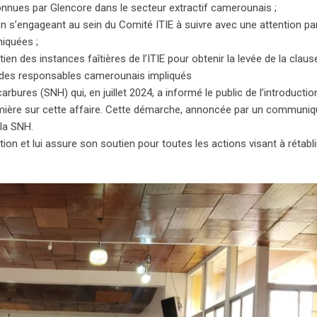
nues par Glencore dans le secteur extractif camerounais ;
 s’engageant au sein du Comité ITIE à suivre avec une attention part
iquées ;
ien des instances faîtières de l’ITIE pour obtenir la levée de la cla
ité des responsables camerounais impliqués
arbures (SNH) qui, en juillet 2024, a informé le public de l’introductio
 lumière sur cette affaire. Cette démarche, annoncée par un communiq
 la SNH.
on et lui assure son soutien pour toutes les actions visant à rétabli