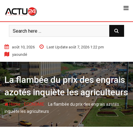
Skip
to
content
août 10, 2026
Last Update août 7, 2026 1:22 pm
yaoundé
La flambée du prix des engrais
azotés inquiète les agriculteurs
-
-
Home
ECONOMIE
La flambée du prix des engrais azotés
inquiète les agriculteurs