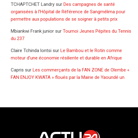
TCHAPTCHET Landry
sur
Des campagnes de santé
organisées à l’Hôpital de Référence de Sangmélima pour
permettre aux populations de se soigner à petits prix
Mbiankwi Frank junior
sur
Tournoi Jeunes Pépites du Tennis
du 237
Claire Tchinda lontsi
sur
Le Bambou et le Rotin comme
moteur d’une économie résiliente et durable en Afrique
Capris
sur
Les commerçants de la FAN ZONE de Olembe «
FAN ENJOY KWATA » floués par la Mairie de Yaoundé un