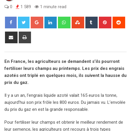
0
1 589
1 minute read
Google+
LinkedIn
Whatsapp
StumbleUpon
Tumblr
Pinterest
Red
Share
Print
via
Email
En France, les agriculteurs se demandent s’ils pourront
fertiliser leurs champs au printemps. Les prix des engrais
azotés ont triplé en quelques mois, ils suivent la hausse du
prix du gaz.
Il y a un an, l’engrais liquide azoté valait 165 euros la tonne,
aujourd’hui son prix frôle les 800 euros. Du jamais vu. L’envolée
du prix du gaz en est la grande responsable.
Pour fertiliser leur champs et obtenir le meilleur rendement de
leur semence, les agriculteurs ont recours à trois types